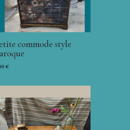
etite commode style
aroque
,00
€