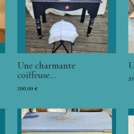
Une charmante
U
coiffeuse…
37
200,00
€