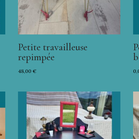
Petite travailleuse
P
repimpée
b
48,00
€
0