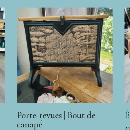
Porte-revues | Bout de
É
canapé
2