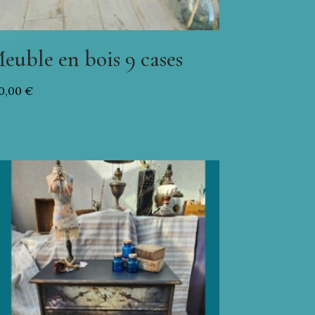
euble en bois 9 cases
0,00
€