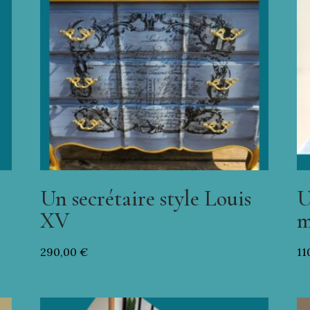
Un secrétaire style Louis
U
XV
m
290,00
€
11