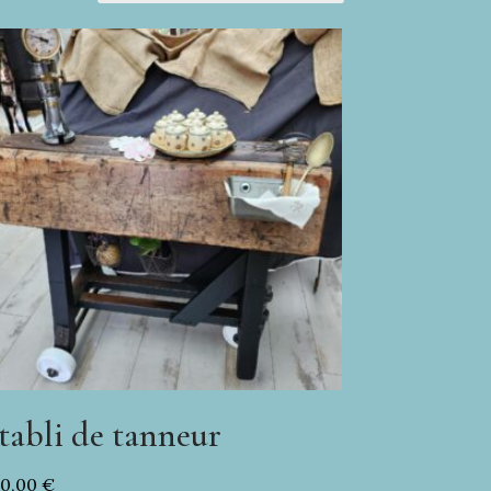
tabli de tanneur
40,00
€